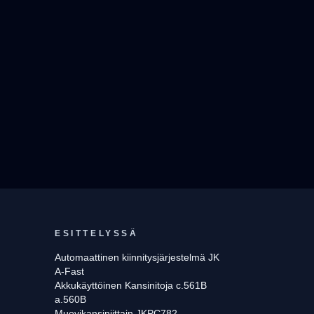
ESITTELYSSÄ
Automaattinen kiinnitysjärjestelmä JK
A-Fast
Akkukäyttöinen Kansinitoja c.561B
a.560B
Muovikansiniittain JKPC782