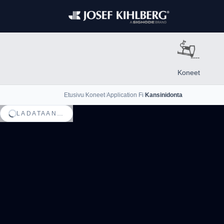
Koneet
Etusivu
/
Koneet
/
Application Fi
/
Kansinidonta
LADATAAN…