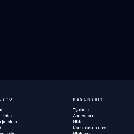
USTU
RESURSSIT
vu
Työkalut
stiedot
Automaatio
 ja takuu
Niitit
ä
Kansinitojien opas
enmyyjät
Niittiopas