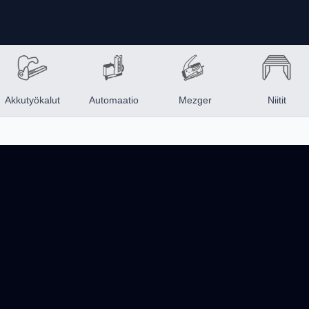
Akkutyökalut
Automaatio
Mezger
Niitit