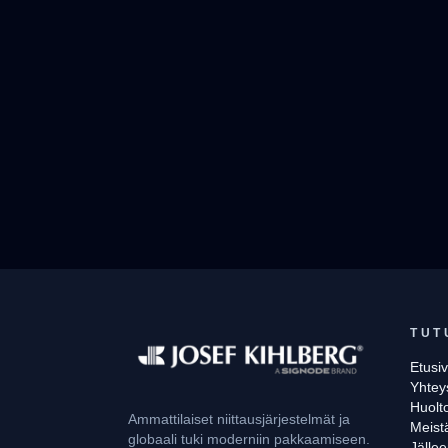
TUT
Etusi
Yhtey
Huolto
Ammattilaiset niittausjärjestelmät ja
Meist
globaali tuki moderniin pakkaamiseen.
Jälle