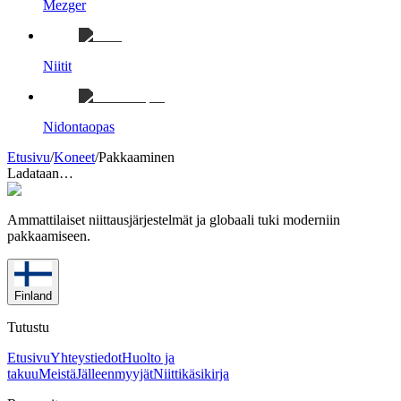
Mezger
Niitit
Nidontaopas
Etusivu
/
Koneet
/
Pakkaaminen
Ladataan…
Ammattilaiset niittausjärjestelmät ja globaali tuki moderniin
pakkaamiseen.
Finland
Tutustu
Etusivu
Yhteystiedot
Huolto ja
takuu
Meistä
Jälleenmyyjät
Niittikäsikirja