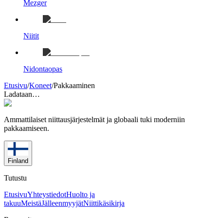
Mezger
Niitit
Nidontaopas
Etusivu
/
Koneet
/
Pakkaaminen
Ladataan…
Ammattilaiset niittausjärjestelmät ja globaali tuki moderniin
pakkaamiseen.
Finland
Tutustu
Etusivu
Yhteystiedot
Huolto ja
takuu
Meistä
Jälleenmyyjät
Niittikäsikirja