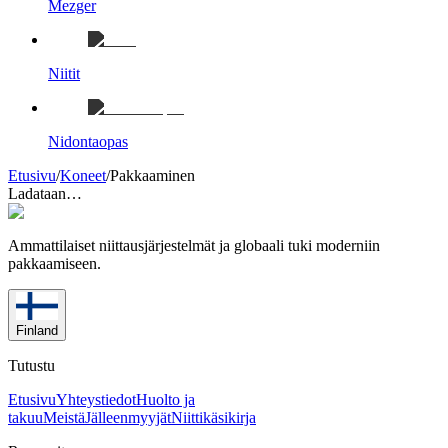
Mezger
Niitit
Nidontaopas
Etusivu
/
Koneet
/
Pakkaaminen
Ladataan…
Ammattilaiset niittausjärjestelmät ja globaali tuki moderniin
pakkaamiseen.
Finland
Tutustu
Etusivu
Yhteystiedot
Huolto ja
takuu
Meistä
Jälleenmyyjät
Niittikäsikirja