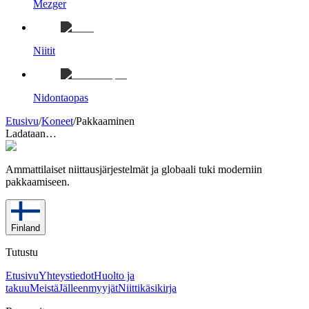
Mezger
Niitit
Nidontaopas
Etusivu
/
Koneet
/
Pakkaaminen
Ladataan…
Ammattilaiset niittausjärjestelmät ja globaali tuki moderniin
pakkaamiseen.
Finland
Tutustu
Etusivu
Yhteystiedot
Huolto ja
takuu
Meistä
Jälleenmyyjät
Niittikäsikirja