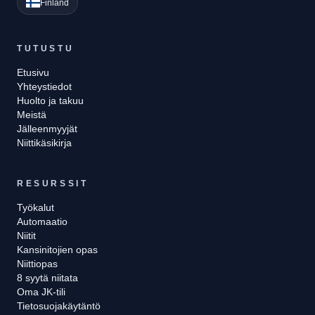
Finland
TUTUSTU
Etusivu
Yhteystiedot
Huolto ja takuu
Meistä
Jälleenmyyjät
Niittikäsikirja
RESURSSIT
Työkalut
Automaatio
Niitit
Kansinitojien opas
Niittiopas
8 syytä niitata
Oma JK-tili
Tietosuojakäytäntö