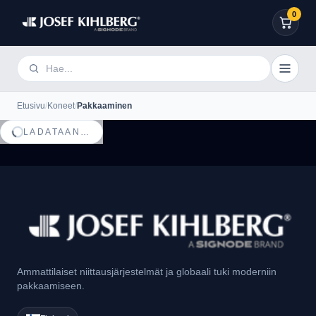
0
Etusivu
/
Koneet
/
Pakkaaminen
LADATAAN…
Ammattilaiset niittausjärjestelmät ja globaali tuki moderniin
pakkaamiseen.