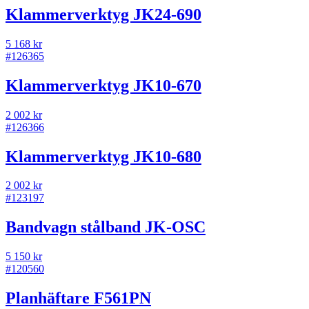
Klammerverktyg JK24-690
5 168 kr
#
126365
Klammerverktyg JK10-670
2 002 kr
#
126366
Klammerverktyg JK10-680
2 002 kr
#
123197
Bandvagn stålband JK-OSC
5 150 kr
#
120560
Planhäftare F561PN