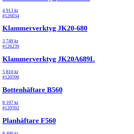
4 913 kr
#
126034
Klammerverktyg JK20-680
3 749 kr
#
126239
Klammerverktyg JK20A689L
5 810 kr
#
120590
Bottenhäftare B560
8 197 kr
#
120592
Planhäftare F560
8 400 kr