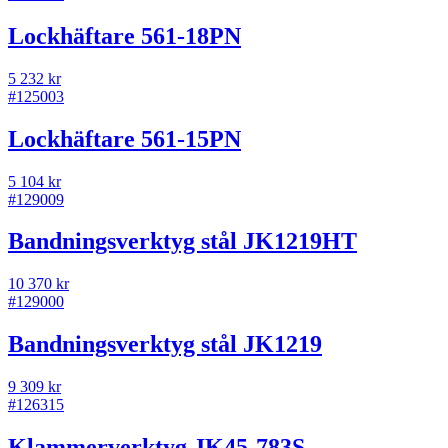
Lockhäftare 561-18PN
5 232 kr
#
125003
Lockhäftare 561-15PN
5 104 kr
#
129009
Bandningsverktyg stål JK1219HT
10 370 kr
#
129000
Bandningsverktyg stål JK1219
9 309 kr
#
126315
Klammerverktyg JK45-783S