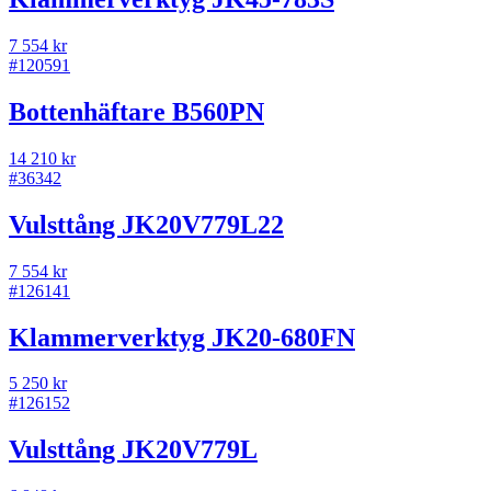
7 554 kr
#
120591
Bottenhäftare B560PN
14 210 kr
#
36342
Vulsttång JK20V779L22
7 554 kr
#
126141
Klammerverktyg JK20-680FN
5 250 kr
#
126152
Vulsttång JK20V779L