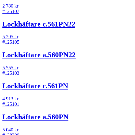
2 780 kr
#
125107
Lockhäftare c.561PN22
5 295 kr
#
125105
Lockhäftare a.560PN22
5 555 kr
#
125103
Lockhäftare c.561PN
4 913 kr
#
125101
Lockhäftare a.560PN
5 040 kr