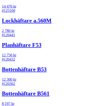
14 476 kr
#
125100
Lockhäftare a.560M
2 780 kr
#
120441
Planhäftare F53
12 750 kr
#
120432
Bottenhäftare B53
12 300 kr
#
120362
Bottenhäftare B561
8 197 kr