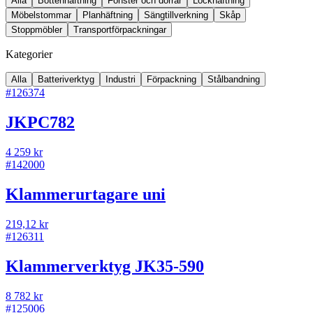
Alla
Bottenhäftning
Fönster och dörrar
Lockhäftning
Möbelstommar
Planhäftning
Sängtillverkning
Skåp
Stoppmöbler
Transportförpackningar
Kategorier
Alla
Batteriverktyg
Industri
Förpackning
Stålbandning
#
126374
JKPC782
4 259 kr
#
142000
Klammerurtagare uni
219,12 kr
#
126311
Klammerverktyg JK35-590
8 782 kr
#
125006