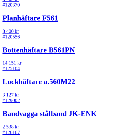
#
120370
Planhäftare F561
8 400 kr
#
120556
Bottenhäftare B561PN
14 151 kr
#
125104
Lockhäftare a.560M22
3 127 kr
#
129002
Bandvagga stålband JK-ENK
2 538 kr
#
126167