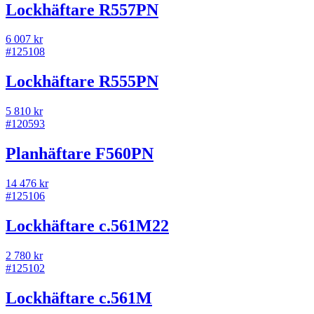
Lockhäftare R557PN
6 007 kr
#
125108
Lockhäftare R555PN
5 810 kr
#
120593
Planhäftare F560PN
14 476 kr
#
125106
Lockhäftare c.561M22
2 780 kr
#
125102
Lockhäftare c.561M