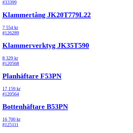
#
33399
Klammertång JK20T779L22
7 554 kr
#
126289
Klammerverktyg JK35T590
8 329 kr
#
120568
Planhäftare F53PN
17 159 kr
#
120564
Bottenhäftare B53PN
16 700 kr
#
125111