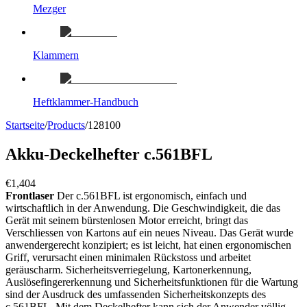
Mezger
Klammern
Heftklammer-Handbuch
Startseite
/
Products
/
128100
Akku-Deckelhefter c.561BFL
€1,404
Frontlaser
Der c.561BFL ist ergonomisch, einfach und
wirtschaftlich in der Anwendung. Die Geschwindigkeit, die das
Gerät mit seinem bürstenlosen Motor erreicht, bringt das
Verschliessen von Kartons auf ein neues Niveau. Das Gerät wurde
anwendergerecht konzipiert; es ist leicht, hat einen ergonomischen
Griff, verursacht einen minimalen Rückstoss und arbeitet
geräuscharm. Sicherheitsverriegelung, Kartonerkennung,
Auslösefingererkennung und Sicherheitsfunktionen für die Wartung
sind der Ausdruck des umfassenden Sicherheitskonzepts des
c.561BFL. Mit dem Deckelhefter kann sich der Anwender völlig