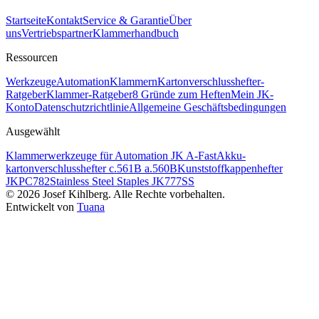
Startseite
Kontakt
Service & Garantie
Über
uns
Vertriebspartner
Klammerhandbuch
Ressourcen
Werkzeuge
Automation
Klammern
Kartonverschlusshefter-
Ratgeber
Klammer-Ratgeber
8 Gründe zum Heften
Mein JK-
Konto
Datenschutzrichtlinie
Allgemeine Geschäftsbedingungen
Ausgewählt
Klammerwerkzeuge für Automation JK A-Fast
Akku-
kartonverschlusshefter c.561B a.560B
Kunststoffkappenhefter
JKPC782
Stainless Steel Staples JK777SS
©
2026
Josef Kihlberg.
Alle Rechte vorbehalten.
Entwickelt von
Tuana