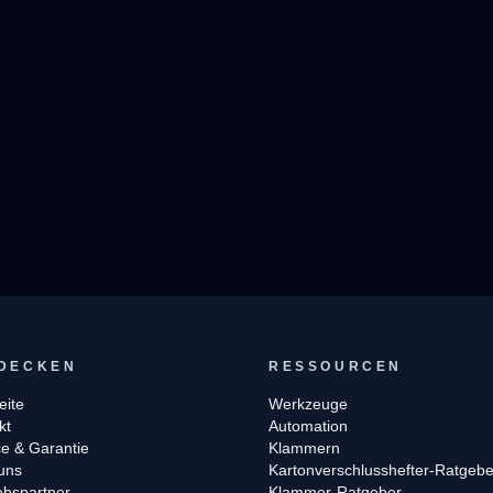
DECKEN
RESSOURCEN
eite
Werkzeuge
kt
Automation
ce & Garantie
Klammern
uns
Kartonverschlusshefter-Ratgebe
iebspartner
Klammer-Ratgeber