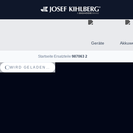
Geräte
Akkuw
Startseite
/
Ersatzteile
/
987063 2
WIRD GELADEN…