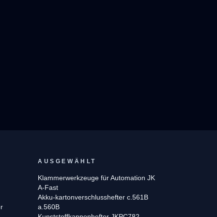
AUSGEWÄHLT
Klammerwerkzeuge für Automation JK
A-Fast
Akku-kartonverschlusshefter c.561B
r
a.560B
Kunststoffkappenhefter JKPC782