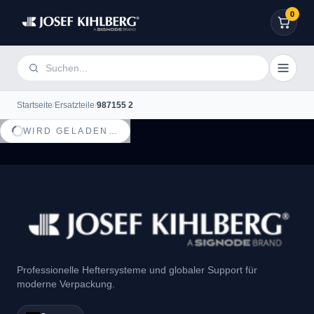
0
Startseite
/
Ersatzteile
/
987155 2
WIRD GELADEN…
Professionelle Heftersysteme und globaler Support für
moderne Verpackung.