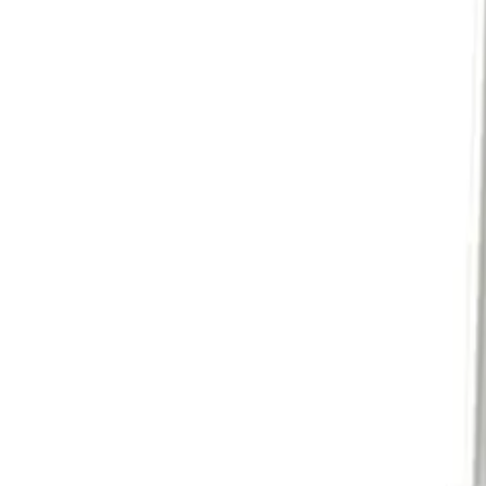
Varukorg
0
Varukorgen är tom.