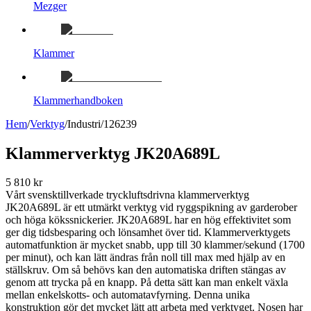
Mezger
Klammer
Klammerhandboken
Hem
/
Verktyg
/
Industri
/
126239
Klammerverktyg JK20A689L
5 810 kr
Vårt svensktillverkade tryckluftsdrivna klammerverktyg
JK20A689L är ett utmärkt verktyg vid ryggspikning av garderober
och höga kökssnickerier. JK20A689L har en hög effektivitet som
ger dig tidsbesparing och lönsamhet över tid. Klammerverktygets
automatfunktion är mycket snabb, upp till 30 klammer/sekund (1700
per minut), och kan lätt ändras från noll till max med hjälp av en
ställskruv. Om så behövs kan den automatiska driften stängas av
genom att trycka på en knapp. På detta sätt kan man enkelt växla
mellan enkelskotts- och automatavfyrning. Denna unika
konstruktion gör det mycket lätt att arbeta med verktyget. Nosen har