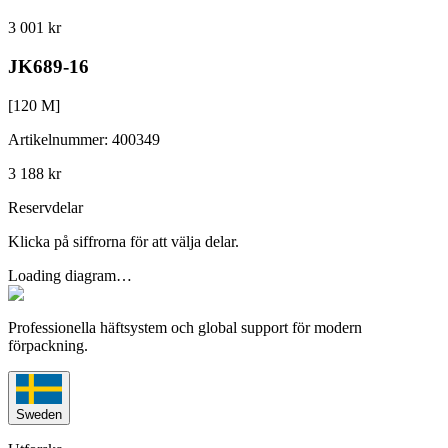
3 001 kr
JK689-16
[
120
M]
Artikelnummer
:
400349
3 188 kr
Reservdelar
Klicka på siffrorna för att välja delar.
Loading diagram…
Professionella häftsystem och global support för modern
förpackning.
Sweden