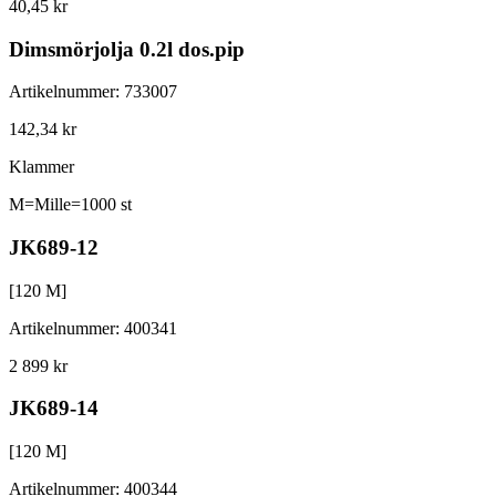
40,45 kr
Dimsmörjolja 0.2l dos.pip
Artikelnummer
:
733007
142,34 kr
Klammer
M=Mille=1000 st
JK689-12
[
120
M]
Artikelnummer
:
400341
2 899 kr
JK689-14
[
120
M]
Artikelnummer
:
400344