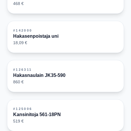
468 €
#
142000
Hakasenpoistaja uni
18,09 €
#
126311
Hakasnaulain JK35-590
860 €
#
125006
Kansinitoja 561-18PN
519 €