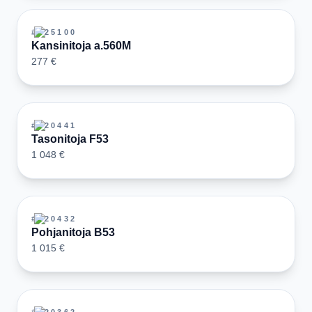
#
125100
Kansinitoja a.560M
277 €
#
120441
Tasonitoja F53
1 048 €
#
120432
Pohjanitoja B53
1 015 €