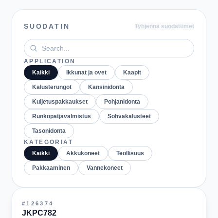
SUODATIN
Tyhjennä suodattimet
APPLICATION
Kaikki
Ikkunat ja ovet
Kaapit
Kalusterungot
Kansinidonta
Kuljetuspakkaukset
Pohjanidonta
Runkopatjavalmistus
Sohvakalusteet
Tasonidonta
KATEGORIAT
Kaikki
Akkukoneet
Teollisuus
Pakkaaminen
Vannekoneet
#
126374
JKPC782