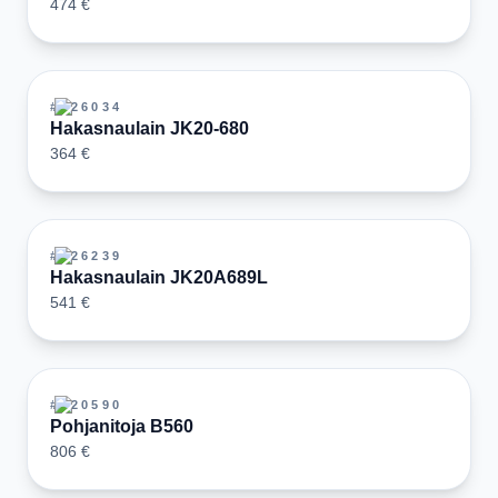
474 €
#
126034
Hakasnaulain JK20-680
364 €
#
126239
Hakasnaulain JK20A689L
541 €
#
120590
Pohjanitoja B560
806 €