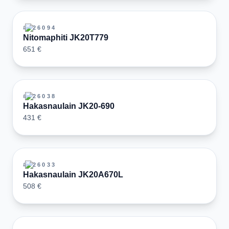
#
126094
Nitomaphiti JK20T779
651 €
#
126038
Hakasnaulain JK20-690
431 €
#
126033
Hakasnaulain JK20A670L
508 €