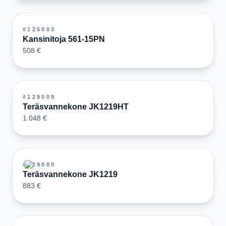
#
125003
Kansinitoja 561-15PN
508 €
#
129009
Teräsvannekone JK1219HT
1 048 €
#
129000
Teräsvannekone JK1219
883 €