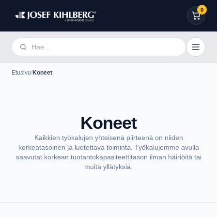
0
Etusivu
/
Koneet
Koneet
Kaikkien työkalujen yhteisenä piirteenä on niiden
korkeatasoinen ja luotettava toiminta. Työkalujemme avulla
saavutat korkean tuotantokapasiteettitason ilman häiriöitä tai
muita yllätyksiä.