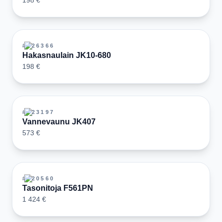
198 €
#
126366
Hakasnaulain JK10-680
198 €
#
123197
Vannevaunu JK407
573 €
#
120560
Tasonitoja F561PN
1 424 €