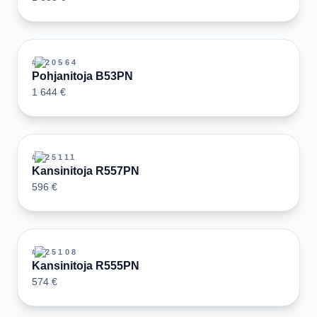
#
120564
Pohjanitoja B53PN
1 644 €
#
125111
Kansinitoja R557PN
596 €
#
125108
Kansinitoja R555PN
574 €