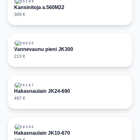
#
125104
Kansinitoja a.560M22
309 €
#
129002
Vannevaunu pieni JK300
213 €
#
126167
Hakasnaulain JK24-690
497 €
#
126365
Hakasnaulain JK10-670