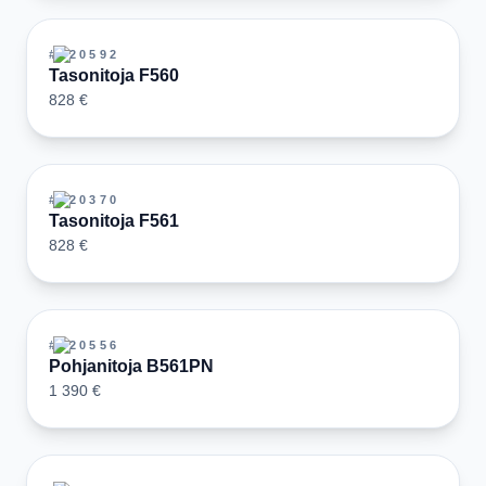
#
120592
Tasonitoja F560
828 €
#
120370
Tasonitoja F561
828 €
#
120556
Pohjanitoja B561PN
1 390 €