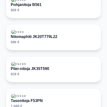
#
120362
Pohjanitoja B561
806 €
#
33399
Nitomaphiti JK20T779L22
686 €
#
126289
Plier-nitoja JK35T590
828 €
#
120568
Tasonitoja F53PN
1 688 €