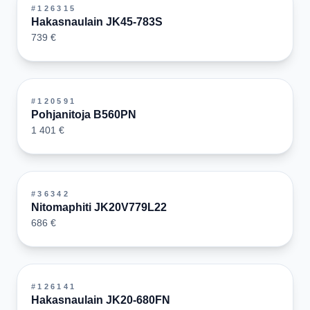
#
126315
Hakasnaulain JK45-783S
739 €
#
120591
Pohjanitoja B560PN
1 401 €
#
36342
Nitomaphiti JK20V779L22
686 €
#
126141
Hakasnaulain JK20-680FN