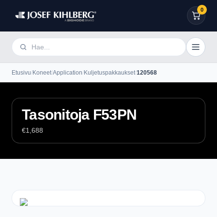
0
Etusivu
/
Koneet
/
Application
/
Kuljetuspakkaukset
/
120568
Tasonitoja F53PN
€1,688