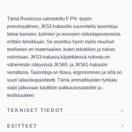
Tämä Ruotsissa valmistettu F PN -tyypin
pneumaattinen, JK53-hakasille suunniteltu tasonitoja
tekee kansien, kulmien ja reunojen nidontaprosessista
erittäin tehokkaan. Se soveltuu hyvin myös muuhun
teolliseen eri materiaalien, kuten tekstiilien ja nahan
nidontaan. JK53-hakasia käytettäessä nidonta on
vähemmän näkyvissä JK560- ja JK561-hakasiin
verrattuna. Tasonitoja on tilava, ergonominen ja sillä on
suuri latauskapasiteetti. Tämä ammattilaisten työkalu
sopii jatkuvaan käyttöön pakkausosastoille ja -
teollisuuteen.
+
TEKNISET TIEDOT
+
ESITTEET