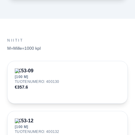
NIITIT
M=Mille=1000 kpl
JK53-09
[
100
M]
TUOTENUMERO
:
400130
€357.6
JK53-12
[
100
M]
TUOTENUMERO
:
400132