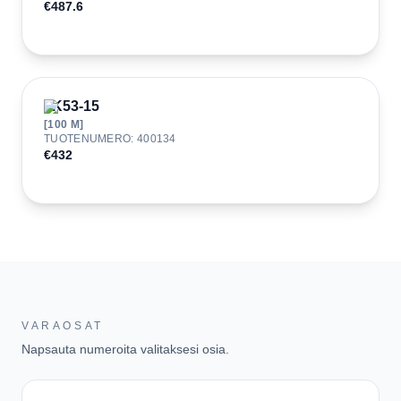
€487.6
JK53-15
[
100
M]
TUOTENUMERO
:
400134
€432
VARAOSAT
Napsauta numeroita valitaksesi osia.