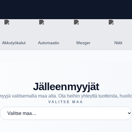
Akkutyökalut
Automaatio
Mezger
Niitit
Jälleenmyyjät
yjä valitsemalla maa alta. Ota heihin yhteyttä tuotteista, huollo
VALITSE MAA