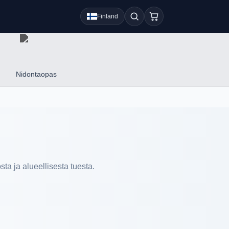
Finland
Nidontaopas
sta ja alueellisesta tuesta.