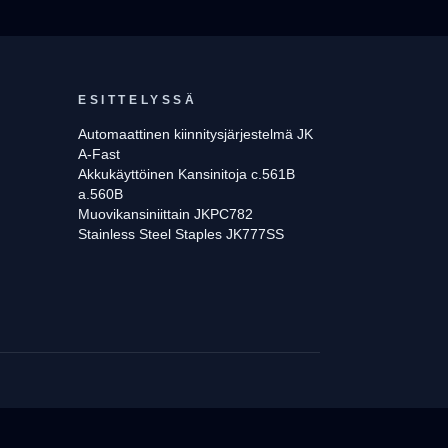
ESITTELYSSÄ
Automaattinen kiinnitysjärjestelmä JK
A-Fast
Akkukäyttöinen Kansinitoja c.561B
a.560B
Muovikansiniittain JKPC782
Stainless Steel Staples JK777SS