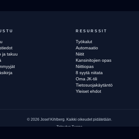
USTU
RESURSSIT
vu
Työkalut
stiedot
Automaatio
 ja takuu
Niitit
ä
Kansinitojien opas
enmyyjät
Niittiopas
äsikirja
8 syytä niitata
Oma JK-tili
Tietosuojakäytäntö
Yleiset ehdot
©
2026
Josef Kihlberg.
Kaikki oikeudet pidätetään.
Toteutus
Tuana