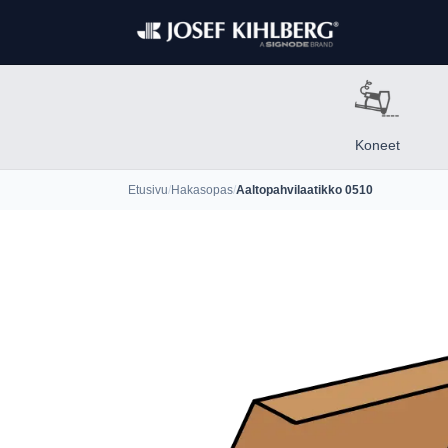
Koneet
Etusivu
/
Hakasopas
/
Aaltopahvilaatikko 0510