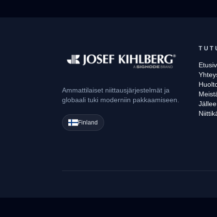
TUT
Etusi
Yhtey
Huolto
Ammattilaiset niittausjärjestelmät ja
Meist
globaali tuki moderniin pakkaamiseen.
Jälle
Niittik
Finland