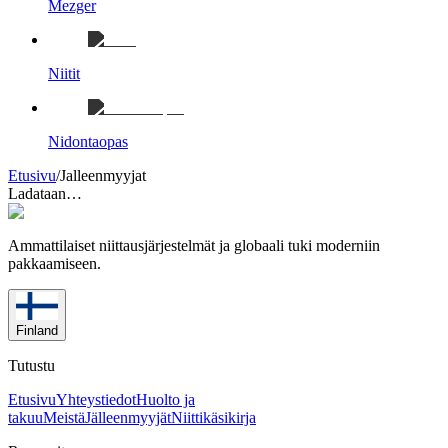
Mezger
Niitit
Nidontaopas
Etusivu
/
Jalleenmyyjat
Ladataan…
Ammattilaiset niittausjärjestelmät ja globaali tuki moderniin
pakkaamiseen.
Finland
Tutustu
Etusivu
Yhteystiedot
Huolto ja
takuu
Meistä
Jälleenmyyjät
Niittikäsikirja