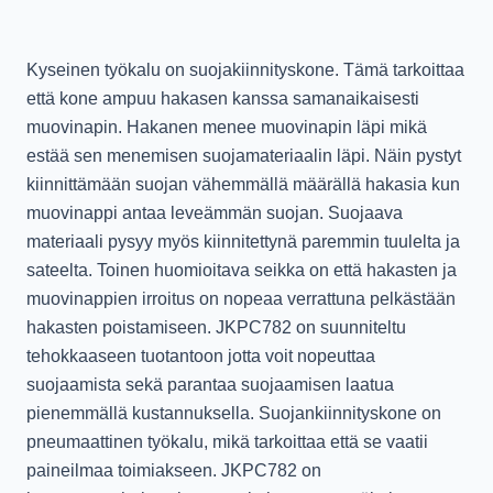
Kyseinen työkalu on suojakiinnityskone. Tämä tarkoittaa
että kone ampuu hakasen kanssa samanaikaisesti
muovinapin. Hakanen menee muovinapin läpi mikä
estää sen menemisen suojamateriaalin läpi. Näin pystyt
kiinnittämään suojan vähemmällä määrällä hakasia kun
muovinappi antaa leveämmän suojan. Suojaava
materiaali pysyy myös kiinnitettynä paremmin tuulelta ja
sateelta. Toinen huomioitava seikka on että hakasten ja
muovinappien irroitus on nopeaa verrattuna pelkästään
hakasten poistamiseen. JKPC782 on suunniteltu
tehokkaaseen tuotantoon jotta voit nopeuttaa
suojaamista sekä parantaa suojaamisen laatua
pienemmällä kustannuksella. Suojankiinnityskone on
pneumaattinen työkalu, mikä tarkoittaa että se vaatii
paineilmaa toimiakseen. JKPC782 on