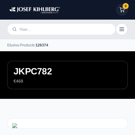
0
Etusivu
/
Products
/
126374
JKPC782
€468