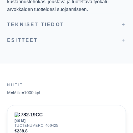
kustannustehokas, joustava ja luotettava työkalu
arvokkaiden tuotteidesi suojaamiseen.
+
TEKNISET TIEDOT
+
ESITTEET
NIITIT
M=Mille=1000 kpl
JK782-19CC
[
40
M]
TUOTENUMERO
:
400425
€238.8