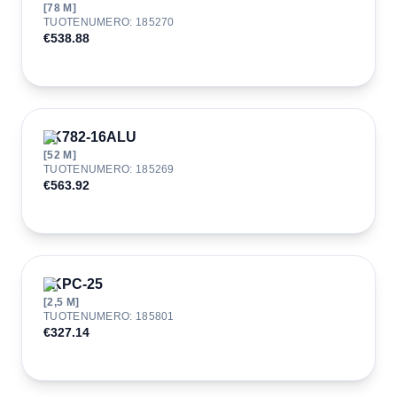
[
78
M]
TUOTENUMERO
:
185270
€538.88
JK782-16ALU
[
52
M]
TUOTENUMERO
:
185269
€563.92
JKPC-25
[
2,5
M]
TUOTENUMERO
:
185801
€327.14