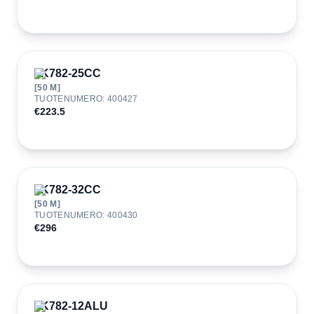
JK782-25CC
[
50
M]
TUOTENUMERO
:
400427
€223.5
JK782-32CC
[
50
M]
TUOTENUMERO
:
400430
€296
JK782-12ALU