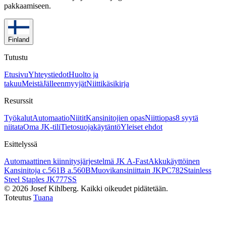
pakkaamiseen.
Finland
Tutustu
Etusivu
Yhteystiedot
Huolto ja
takuu
Meistä
Jälleenmyyjät
Niittikäsikirja
Resurssit
Työkalut
Automaatio
Niitit
Kansinitojien opas
Niittiopas
8 syytä
niitata
Oma JK-tili
Tietosuojakäytäntö
Yleiset ehdot
Esittelyssä
Automaattinen kiinnitysjärjestelmä JK A-Fast
Akkukäyttöinen
Kansinitoja c.561B a.560B
Muovikansiniittain JKPC782
Stainless
Steel Staples JK777SS
©
2026
Josef Kihlberg.
Kaikki oikeudet pidätetään.
Toteutus
Tuana