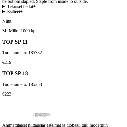
be bottom stapled. Staple from inside to outside.
Tekniset tiedot
+
Esitteet
+
Niitit
M=Mille=1000 kpl
TOP SP 11
Tuotenumero
:
185382
€219
TOP SP 18
Tuotenumero
:
185353
€223
Ammattilaiset niittausjärjestelmät ja globaali tuki moderniin