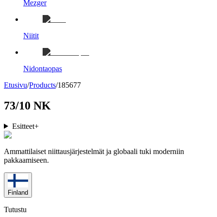
Mezger
Niitit
Nidontaopas
Etusivu
/
Products
/
185677
73/10 NK
Esitteet
+
Ammattilaiset niittausjärjestelmät ja globaali tuki moderniin
pakkaamiseen.
Finland
Tutustu