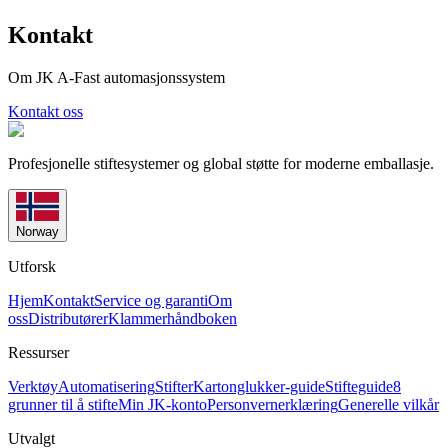
Kontakt
Om JK A-Fast automasjonssystem
Kontakt oss
Profesjonelle stiftesystemer og global støtte for moderne emballasje.
Norway
Utforsk
Hjem
Kontakt
Service og garanti
Om
oss
Distributører
Klammerhåndboken
Ressurser
Verktøy
Automatisering
Stifter
Kartonglukker-guide
Stifteguide
8
grunner til å stifte
Min JK-konto
Personvernerklæring
Generelle vilkår
Utvalgt