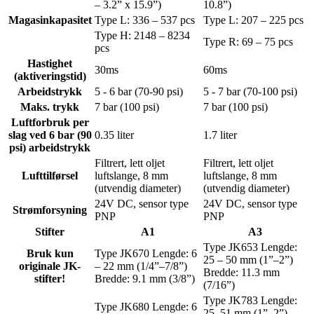
– 3.2” x 15.9”)
10.8”)
Magasinkapasitet
Type L: 336 – 537 pcs
Type L: 207 – 225 pcs
Type H: 2148 – 8234
Type R: 69 – 75 pcs
pcs
Hastighet
30ms
60ms
(aktiveringstid)
Arbeidstrykk
5 - 6 bar (70-90 psi)
5 - 7 bar (70-100 psi)
Maks. trykk
7 bar (100 psi)
7 bar (100 psi)
Luftforbruk per
slag ved 6 bar (90
0.35 liter
1.7 liter
psi) arbeidstrykk
Filtrert, lett oljet
Filtrert, lett oljet
Lufttilførsel
luftslange, 8 mm
luftslange, 8 mm
(utvendig diameter)
(utvendig diameter)
24V DC, sensor type
24V DC, sensor type
Strømforsyning
PNP
PNP
Stifter
A1
A3
Type JK653 Lengde:
Bruk kun
Type JK670 Lengde: 6
25 – 50 mm (1”–2”)
originale JK-
– 22 mm (1/4”–7/8”)
Bredde: 11.3 mm
stifter!
Bredde: 9.1 mm (3/8”)
(7/16”)
Type JK783 Lengde:
Type JK680 Lengde: 6
25–51 mm (1”–2”)