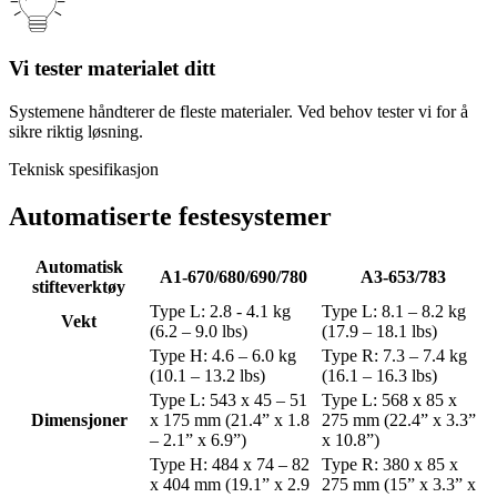
Vi tester materialet ditt
Systemene håndterer de fleste materialer. Ved behov tester vi for å
sikre riktig løsning.
Teknisk spesifikasjon
Automatiserte festesystemer
Automatisk
A1-670/680/690/780
A3-653/783
stifteverktøy
Type L: 2.8 - 4.1 kg
Type L: 8.1 – 8.2 kg
Vekt
(6.2 – 9.0 lbs)
(17.9 – 18.1 lbs)
Type H: 4.6 – 6.0 kg
Type R: 7.3 – 7.4 kg
(10.1 – 13.2 lbs)
(16.1 – 16.3 lbs)
Type L: 543 x 45 – 51
Type L: 568 x 85 x
Dimensjoner
x 175 mm (21.4” x 1.8
275 mm (22.4” x 3.3”
– 2.1” x 6.9”)
x 10.8”)
Type H: 484 x 74 – 82
Type R: 380 x 85 x
x 404 mm (19.1” x 2.9
275 mm (15” x 3.3” x