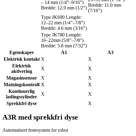
– 14 mm (1/4”–9/16”)
Bredde: 11.0 mm
Bredde: 12.9 mm (1/2”)
(7/16”)
Type JK690 Lengde:
12–22 mm (1/4”–7/8”)
Bredde: 4.6 mm (3/16”)
Type JK780 Lengde:
16–22mm (5/8”–7/8”)
Bredde: 5.8 mm (7/32”)
Egenskaper
A1
A3
Elektrisk kontakt
X
X
Elektrisk
X
X
aktivering
Magasinsensor
X
X
Matningskontroll
X
X
Kontinuerlig
X
X
ladingssylinder
Sprekkfri dyse
X
A3R med sprekkfri dyse
Automatisert festesystem for robot