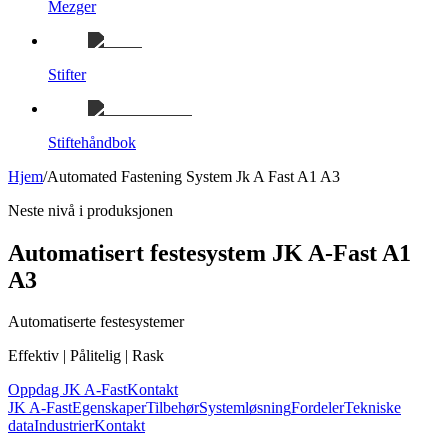
Mezger
Stifter
Stiftehåndbok
Hjem
/
Automated Fastening System Jk A Fast A1 A3
Neste nivå i produksjonen
Automatisert festesystem JK A-Fast A1
A3
Automatiserte festesystemer
Effektiv | Pålitelig | Rask
Oppdag JK A-Fast
Kontakt
JK A-Fast
Egenskaper
Tilbehør
Systemløsning
Fordeler
Tekniske
data
Industrier
Kontakt