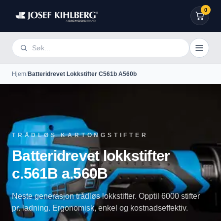
0
Hjem
/
Batteridrevet Lokkstifter C561b A560b
TRÅDLØS KARTONGSTIFTER
Batteridrevet lokkstifter
c.561B a.560B
Neste generasjon trådløs lokkstifter. Opptil 6000 stifter
pr. ladning. Ergonomisk, enkel og kostnadseffektiv.