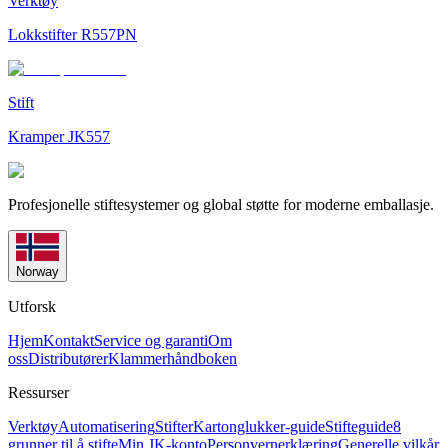
Verktøy
Lokkstifter R557PN
Stift
Kramper JK557
Profesjonelle stiftesystemer og global støtte for moderne emballasje.
Norway
Utforsk
Hjem
Kontakt
Service og garanti
Om
oss
Distributører
Klammerhåndboken
Ressurser
Verktøy
Automatisering
Stifter
Kartonglukker-guide
Stifteguide
8
grunner til å stifte
Min JK-konto
Personvernerklæring
Generelle vilkår