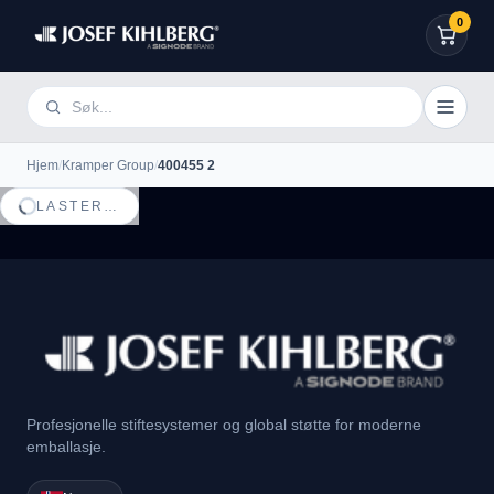
0
Hjem
/
Kramper Group
/
400455 2
LASTER…
Profesjonelle stiftesystemer og global støtte for moderne
emballasje.