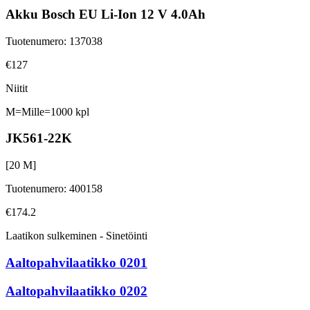
Akku Bosch EU Li-Ion 12 V 4.0Ah
Tuotenumero
:
137038
€127
Niitit
M=Mille=1000 kpl
JK561-22K
[
20
M]
Tuotenumero
:
400158
€174.2
Laatikon sulkeminen - Sinetöinti
Aaltopahvilaatikko 0201
Aaltopahvilaatikko 0202