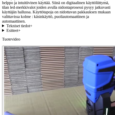
helppo ja intuitiivinen käyttää. Siinä on digitaalinen käyttöliittymä,
tilan led-merkkivalot joiden avulla nidontaprosessi pysyy jatkuvasti
käyttäjän hallussa. Käyttötapoja on nidottavan pakkauksen mukaan
valittavissa kolme : käsinkäyttö, puoliautomaattinen ja
automaattinen.
Tekniset tiedot
+
Esitteet
+
Tuotevideo