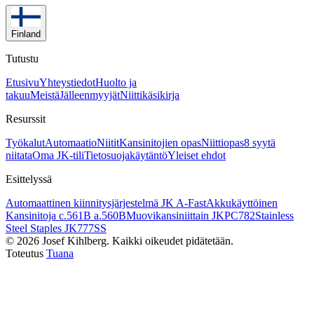
Finland
Tutustu
Etusivu
Yhteystiedot
Huolto ja
takuu
Meistä
Jälleenmyyjät
Niittikäsikirja
Resurssit
Työkalut
Automaatio
Niitit
Kansinitojien opas
Niittiopas
8 syytä
niitata
Oma JK-tili
Tietosuojakäytäntö
Yleiset ehdot
Esittelyssä
Automaattinen kiinnitysjärjestelmä JK A-Fast
Akkukäyttöinen
Kansinitoja c.561B a.560B
Muovikansiniittain JKPC782
Stainless
Steel Staples JK777SS
©
2026
Josef Kihlberg.
Kaikki oikeudet pidätetään.
Toteutus
Tuana