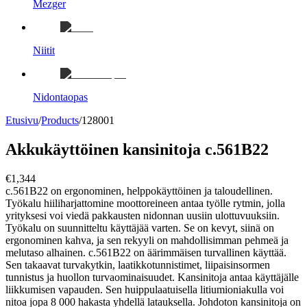
Mezger
Niitit
Nidontaopas
Etusivu
/
Products
/
128001
Akkukäyttöinen kansinitoja c.561B22
€1,344
c.561B22 on ergonominen, helppokäyttöinen ja taloudellinen.
Työkalu hiiliharjattomine moottoreineen antaa työlle rytmin, jolla
yrityksesi voi viedä pakkausten nidonnan uusiin ulottuvuuksiin.
Työkalu on suunnitteltu käyttäjää varten. Se on kevyt, siinä on
ergonominen kahva, ja sen rekyyli on mahdollisimman pehmeä ja
melutaso alhainen. c.561B22 on äärimmäisen turvallinen käyttää.
Sen takaavat turvakytkin, laatikkotunnistimet, liipaisinsormen
tunnistus ja huollon turvaominaisuudet. Kansinitoja antaa käyttäjälle
liikkumisen vapauden. Sen huippulaatuisella litiumioniakulla voi
nitoa jopa 8 000 hakasta yhdellä latauksella. Johdoton kansinitoja on