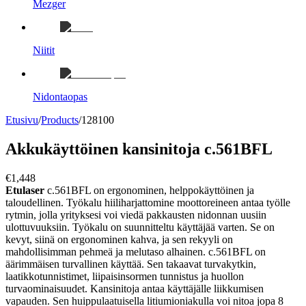
Mezger
Niitit
Nidontaopas
Etusivu
/
Products
/
128100
Akkukäyttöinen kansinitoja c.561BFL
€1,448
Etulaser
c.561BFL on ergonominen, helppokäyttöinen ja
taloudellinen. Työkalu hiiliharjattomine moottoreineen antaa työlle
rytmin, jolla yrityksesi voi viedä pakkausten nidonnan uusiin
ulottuvuuksiin. Työkalu on suunnitteltu käyttäjää varten. Se on
kevyt, siinä on ergonominen kahva, ja sen rekyyli on
mahdollisimman pehmeä ja melutaso alhainen. c.561BFL on
äärimmäisen turvallinen käyttää. Sen takaavat turvakytkin,
laatikkotunnistimet, liipaisinsormen tunnistus ja huollon
turvaominaisuudet. Kansinitoja antaa käyttäjälle liikkumisen
vapauden. Sen huippulaatuisella litiumioniakulla voi nitoa jopa 8