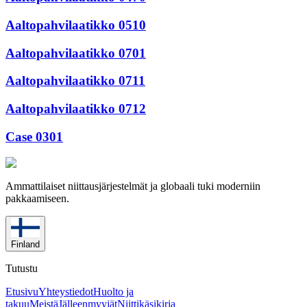
Aaltopahvilaatikko 0510
Aaltopahvilaatikko 0701
Aaltopahvilaatikko 0711
Aaltopahvilaatikko 0712
Case 0301
Ammattilaiset niittausjärjestelmät ja globaali tuki moderniin
pakkaamiseen.
Finland
Tutustu
Etusivu
Yhteystiedot
Huolto ja
takuu
Meistä
Jälleenmyyjät
Niittikäsikirja