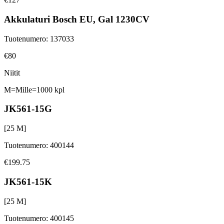
Akkulaturi Bosch EU, Gal 1230CV
Tuotenumero
:
137033
€80
Niitit
M=Mille=1000 kpl
JK561-15G
[
25
M]
Tuotenumero
:
400144
€199.75
JK561-15K
[
25
M]
Tuotenumero
:
400145