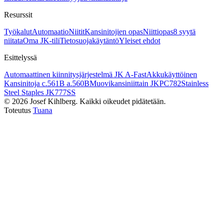
Resurssit
Työkalut
Automaatio
Niitit
Kansinitojien opas
Niittiopas
8 syytä
niitata
Oma JK-tili
Tietosuojakäytäntö
Yleiset ehdot
Esittelyssä
Automaattinen kiinnitysjärjestelmä JK A-Fast
Akkukäyttöinen
Kansinitoja c.561B a.560B
Muovikansiniittain JKPC782
Stainless
Steel Staples JK777SS
©
2026
Josef Kihlberg.
Kaikki oikeudet pidätetään.
Toteutus
Tuana