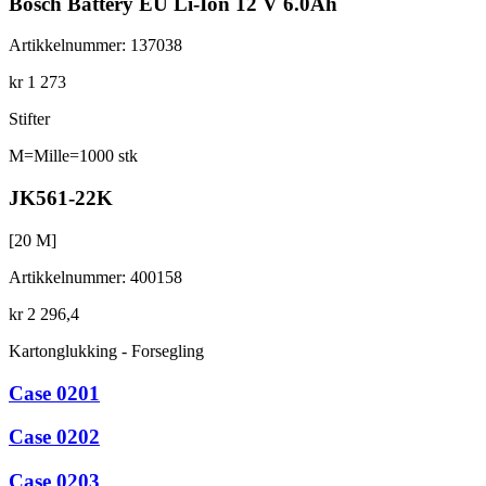
Bosch Battery EU Li-Ion 12 V 6.0Ah
Artikkelnummer
:
137038
kr 1 273
Stifter
M=Mille=1000 stk
JK561-22K
[
20
M]
Artikkelnummer
:
400158
kr 2 296,4
Kartonglukking - Forsegling
Case 0201
Case 0202
Case 0203