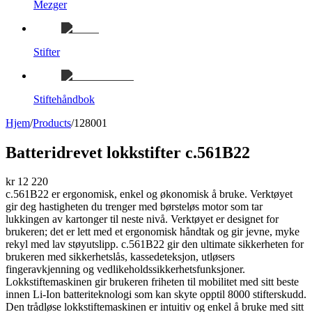
Mezger
Stifter
Stiftehåndbok
Hjem
/
Products
/
128001
Batteridrevet lokkstifter c.561B22
kr 12 220
c.561B22 er ergonomisk, enkel og økonomisk å bruke. Verktøyet
gir deg hastigheten du trenger med børsteløs motor som tar
lukkingen av kartonger til neste nivå. Verktøyet er designet for
brukeren; det er lett med et ergonomisk håndtak og gir jevne, myke
rekyl med lav støyutslipp. c.561B22 gir den ultimate sikkerheten for
brukeren med sikkerhetslås, kassedeteksjon, utløsers
fingeravkjenning og vedlikeholdssikkerhetsfunksjoner.
Lokkstiftemaskinen gir brukeren friheten til mobilitet med sitt beste
innen Li-Ion batteriteknologi som kan skyte opptil 8000 stifterskudd.
Den trådløse lokkstiftemaskinen er intuitiv og enkel å bruke med sitt