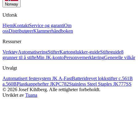
Norway
Utforsk
Hjem
Kontakt
Service og garanti
Om
oss
Distributører
Klammerhåndboken
Ressurser
Verktøy
Automatisering
Stifter
Kartonglukker-guide
Stifteguide
8
grunner til å stifte
Min JK-konto
Personvernerklæring
Generelle vilkår
Utvalgt
Automatisert festesystem JK A-Fast
Batteridrevet lokkstifter c.561B
a.560B
Plastkappehefter JKPC782
Stainless Steel Staples JK777SS
©
2026
Josef Kihlberg.
Alle rettigheter forbeholdt.
Utviklet av
Tuana